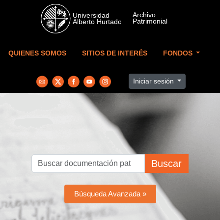
Skip to main content
QUIENES SOMOS
SITIOS DE INTERÉS
FONDOS
Iniciar sesión
Buscar
Búsqueda Avanzada »