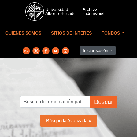
Skip to main content
QUIENES SOMOS
SITIOS DE INTERÉS
FONDOS
Iniciar sesión
Buscar
Búsqueda Avanzada »