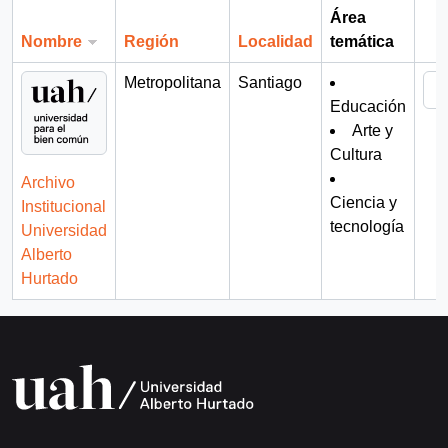
Área
Nombre
Región
Localidad
temática
Por
Metropolitana
Santiago
Educación
Arte y
Cultura
Archivo
Ciencia y
Institucional
tecnología
Universidad
Alberto
Hurtado