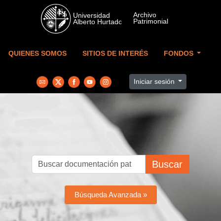
Skip to main content
QUIENES SOMOS
SITIOS DE INTERÉS
FONDOS
Iniciar sesión
Buscar
Búsqueda Avanzada »