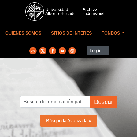
Skip to main content
QUIENES SOMOS
SITIOS DE INTERÉS
FONDOS
Log in
Buscar
Búsqueda Avanzada »