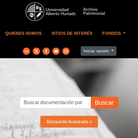
Skip to main content
QUIENES SOMOS
SITIOS DE INTERÉS
FONDOS
Iniciar sesión
Buscar
Búsqueda Avanzada »