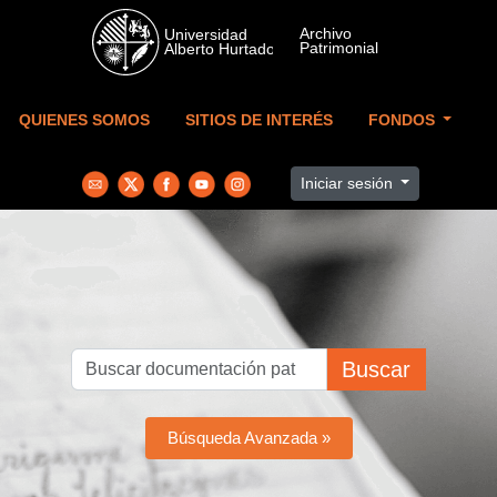
Skip to main content
QUIENES SOMOS
SITIOS DE INTERÉS
FONDOS
Iniciar sesión
Buscar
Búsqueda Avanzada »