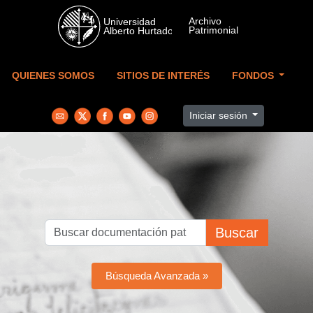
Skip to main content
QUIENES SOMOS
SITIOS DE INTERÉS
FONDOS
Iniciar sesión
Buscar
Búsqueda Avanzada »