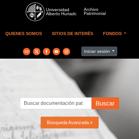
Skip to main content
QUIENES SOMOS
SITIOS DE INTERÉS
FONDOS
Iniciar sesión
Buscar
Búsqueda Avanzada »