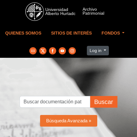
Skip to main content
QUIENES SOMOS
SITIOS DE INTERÉS
FONDOS
Log in
Buscar
Búsqueda Avanzada »