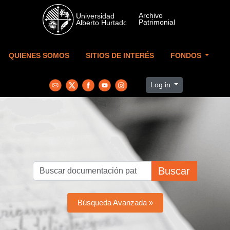
Skip to main content
QUIENES SOMOS
SITIOS DE INTERÉS
FONDOS
Log in
Buscar
Búsqueda Avanzada »