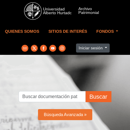
Skip to main content
QUIENES SOMOS
SITIOS DE INTERÉS
FONDOS
Iniciar sesión
Buscar
Búsqueda Avanzada »