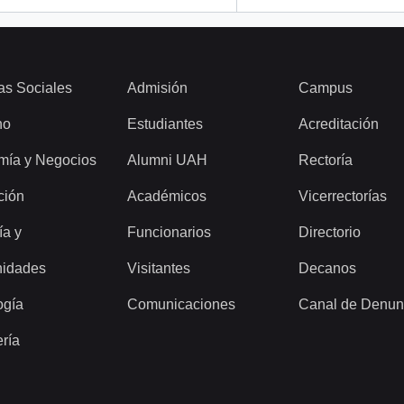
as Sociales
Admisión
Campus
ho
Estudiantes
Acreditación
mía y Negocios
Alumni UAH
Rectoría
ción
Académicos
Vicerrectorías
ía y
Funcionarios
Directorio
idades
Visitantes
Decanos
ogía
Comunicaciones
Canal de Denun
ería