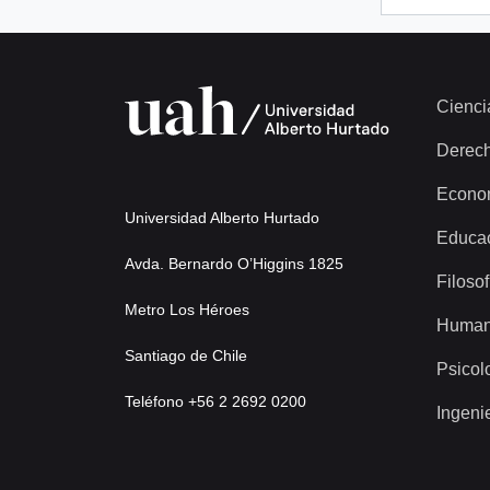
Cienci
Derec
Econo
Universidad Alberto Hurtado
Educa
Avda. Bernardo O’Higgins 1825
Filosof
Metro Los Héroes
Human
Santiago de Chile
Psicol
Teléfono +56 2 2692 0200
Ingeni