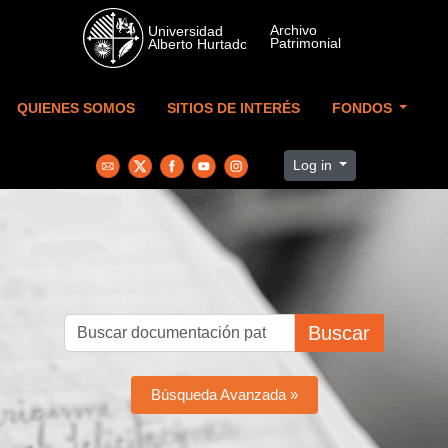
Skip to main content
QUIENES SOMOS
SITIOS DE INTERÉS
FONDOS
Log in
Buscar
Búsqueda Avanzada »