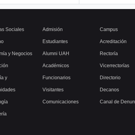
as Sociales
Admisión
Campus
ho
Estudiantes
Acreditación
mía y Negocios
Alumni UAH
Rectoría
ción
Académicos
Vicerrectorías
ía y
Funcionarios
Directorio
idades
Visitantes
Decanos
ogía
Comunicaciones
Canal de Denun
ería