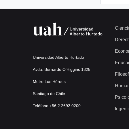
Cienci
Derec
Econo
Universidad Alberto Hurtado
Educa
Avda. Bernardo O’Higgins 1825
Filosof
Metro Los Héroes
Human
Santiago de Chile
Psicol
Teléfono +56 2 2692 0200
Ingeni