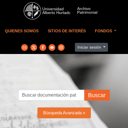
Skip to main content
QUIENES SOMOS
SITIOS DE INTERÉS
FONDOS
Iniciar sesión
Buscar
Búsqueda Avanzada »