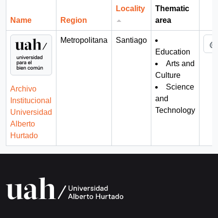
Locality
Thematic
Name
Region
area
Cli
Metropolitana
Santiago
Education
Arts and
Culture
Science
Archivo
and
Institucional
Technology
Universidad
Alberto
Hurtado