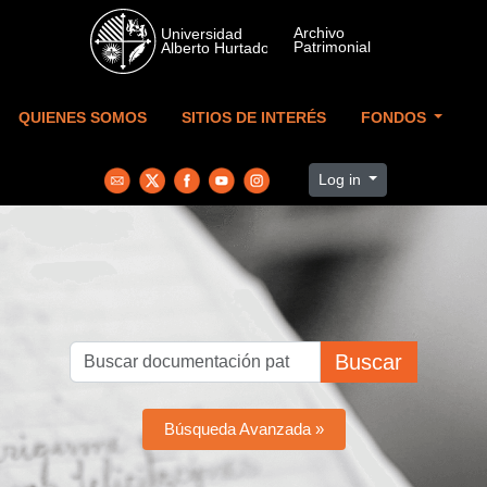
Skip to main content
QUIENES SOMOS
SITIOS DE INTERÉS
FONDOS
Log in
Buscar
Búsqueda Avanzada »