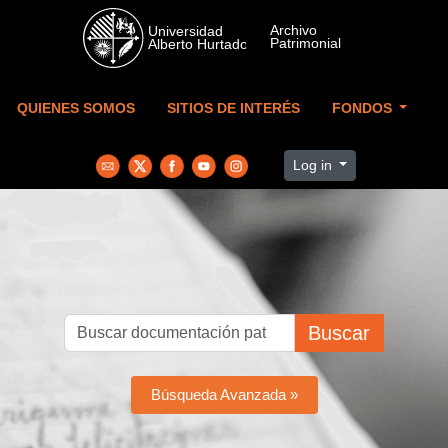
Skip to main content
QUIENES SOMOS
SITIOS DE INTERÉS
FONDOS
Log in
Buscar
Búsqueda Avanzada »