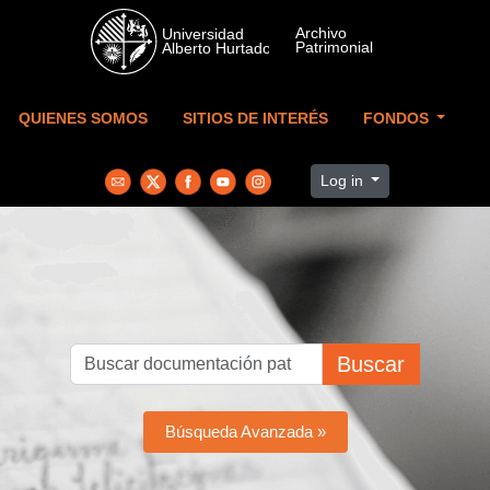
Skip to main content
QUIENES SOMOS
SITIOS DE INTERÉS
FONDOS
Log in
Buscar
Búsqueda Avanzada »