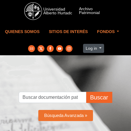
Skip to main content
QUIENES SOMOS
SITIOS DE INTERÉS
FONDOS
Log in
Buscar
Búsqueda Avanzada »