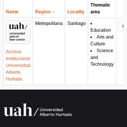
Thematic
Name
Region
Locality
area
Cli
Metropolitana
Santiago
Education
Arts and
Culture
Science
Archivo
and
Institucional
Technology
Universidad
Alberto
Hurtado