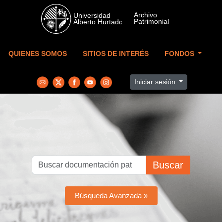
Skip to main content
QUIENES SOMOS
SITIOS DE INTERÉS
FONDOS
Iniciar sesión
Buscar
Búsqueda Avanzada »