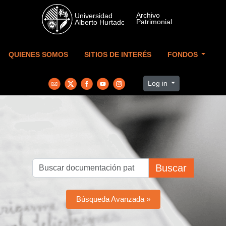
Skip to main content
QUIENES SOMOS
SITIOS DE INTERÉS
FONDOS
Log in
Buscar
Búsqueda Avanzada »