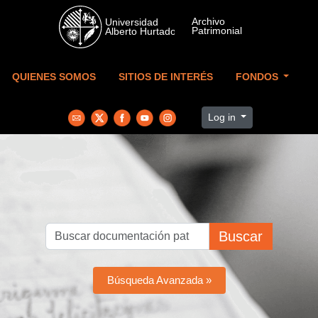
Skip to main content
QUIENES SOMOS
SITIOS DE INTERÉS
FONDOS
Log in
Buscar
Búsqueda Avanzada »