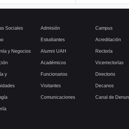
as Sociales
Admisión
Campus
ho
Estudiantes
Acreditación
mía y Negocios
Alumni UAH
Rectoría
ción
Académicos
Vicerrectorías
ía y
Funcionarios
Directorio
idades
Visitantes
Decanos
ogía
Comunicaciones
Canal de Denun
ería