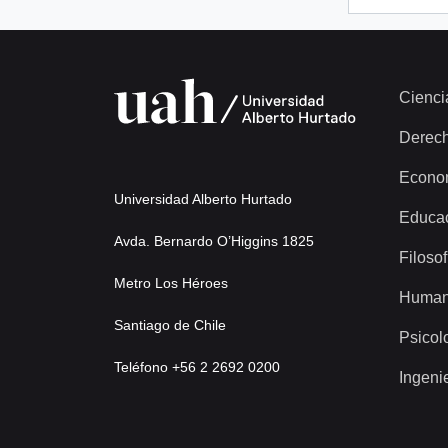
Cienci
Derec
Econo
Universidad Alberto Hurtado
Educa
Avda. Bernardo O’Higgins 1825
Filosof
Metro Los Héroes
Human
Santiago de Chile
Psicol
Teléfono +56 2 2692 0200
Ingeni