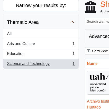
Sh
Narrow your results by:
Archiv
Thematic Area
All
Advanced
Arts and Culture
1
, 1 results
Card view
Education
1
, 1 results
Science and Technology
1
Name
, 1 results
Archivo Insti
Hurtado