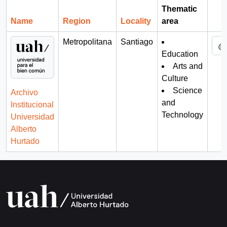
Thematic
Name
Region
Locality
area
Cli
Metropolitana
Santiago
Education
Arts and
Culture
Science
Archivo
and
Institucional
Technology
Universidad
Alberto
Hurtado