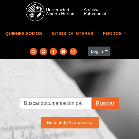
Skip to main content
QUIENES SOMOS
SITIOS DE INTERÉS
FONDOS
Log in
Buscar
Búsqueda Avanzada »