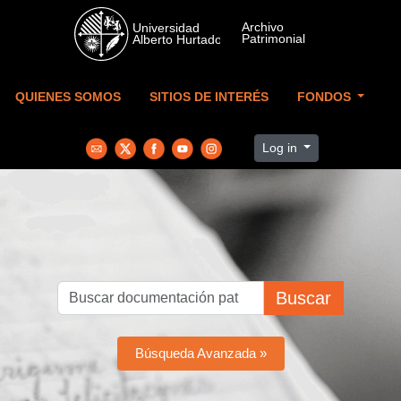
Skip to main content
QUIENES SOMOS
SITIOS DE INTERÉS
FONDOS
Log in
Buscar
Búsqueda Avanzada »