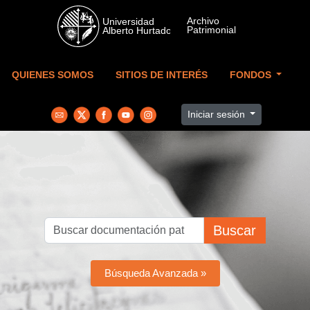
Skip to main content
QUIENES SOMOS
SITIOS DE INTERÉS
FONDOS
Iniciar sesión
Buscar
Búsqueda Avanzada »