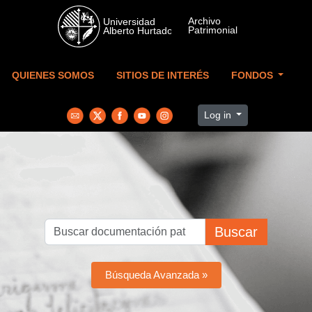
Skip to main content
QUIENES SOMOS
SITIOS DE INTERÉS
FONDOS
Log in
Buscar
Búsqueda Avanzada »