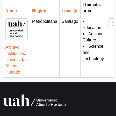
Thematic
Name
Region
Locality
area
Cli
Metropolitana
Santiago
Education
Arts and
Culture
Science
Archivo
and
Institucional
Technology
Universidad
Alberto
Hurtado