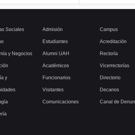
as Sociales
Admisión
Campus
ho
Estudiantes
Acreditación
mía y Negocios
Alumni UAH
Rectoría
ción
Académicos
Vicerrectorías
ía y
Funcionarios
Directorio
idades
Visitantes
Decanos
ogía
Comunicaciones
Canal de Denun
ería