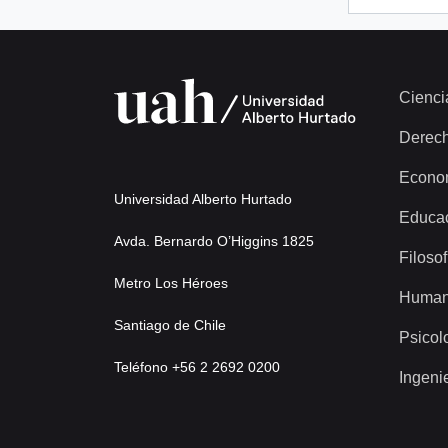
Cienci
Derec
Econo
Universidad Alberto Hurtado
Educa
Avda. Bernardo O’Higgins 1825
Filosof
Metro Los Héroes
Human
Santiago de Chile
Psicol
Teléfono +56 2 2692 0200
Ingeni