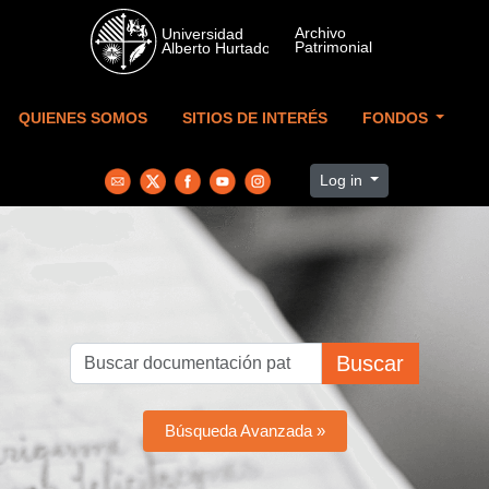
Skip to main content
QUIENES SOMOS
SITIOS DE INTERÉS
FONDOS
Log in
Buscar
Búsqueda Avanzada »