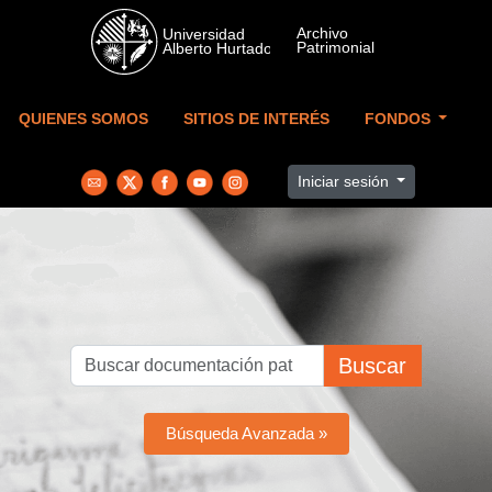
Skip to main content
QUIENES SOMOS
SITIOS DE INTERÉS
FONDOS
Iniciar sesión
Buscar
Búsqueda Avanzada »