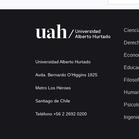
Cienci
Derec
Econo
Universidad Alberto Hurtado
Educa
Avda. Bernardo O’Higgins 1825
Filosof
Metro Los Héroes
Human
Santiago de Chile
Psicol
Teléfono +56 2 2692 0200
Ingeni