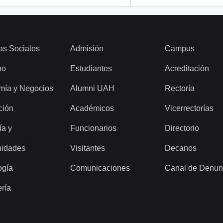
as Sociales
Admisión
Campus
ho
Estudiantes
Acreditación
mía y Negocios
Alumni UAH
Rectoría
ción
Académicos
Vicerrectorías
ía y
Funcionarios
Directorio
idades
Visitantes
Decanos
ogía
Comunicaciones
Canal de Denun
ería