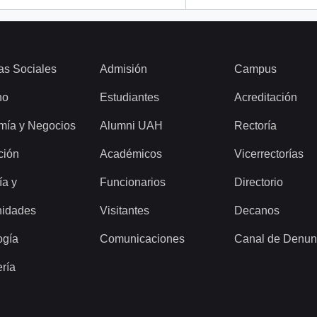
as Sociales
Admisión
Campus
ho
Estudiantes
Acreditación
mía y Negocios
Alumni UAH
Rectoría
ción
Académicos
Vicerrectorías
ía y
Funcionarios
Directorio
idades
Visitantes
Decanos
ogía
Comunicaciones
Canal de Denun
ería