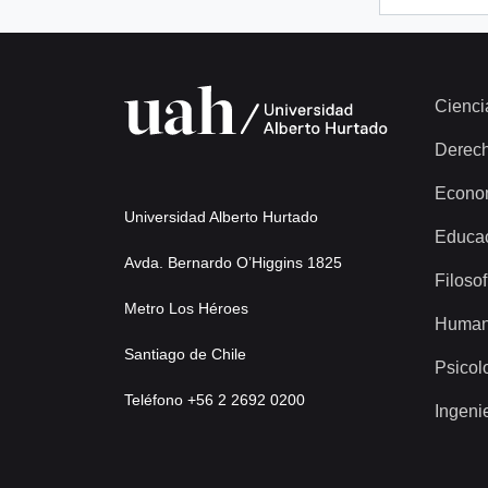
Cienci
Derec
Econo
Universidad Alberto Hurtado
Educa
Avda. Bernardo O’Higgins 1825
Filosof
Metro Los Héroes
Human
Santiago de Chile
Psicol
Teléfono +56 2 2692 0200
Ingeni