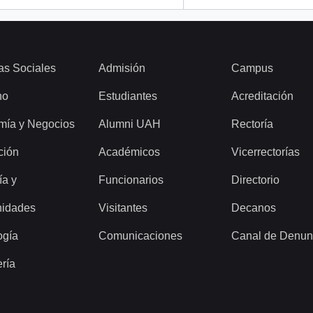
as Sociales
Admisión
Campus
ho
Estudiantes
Acreditación
mía y Negocios
Alumni UAH
Rectoría
ción
Académicos
Vicerrectorías
ía y
Funcionarios
Directorio
idades
Visitantes
Decanos
ogía
Comunicaciones
Canal de Denun
ería