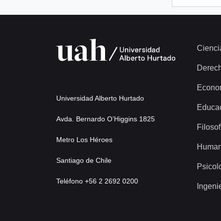
Cienci
Derec
Econo
Universidad Alberto Hurtado
Educa
Avda. Bernardo O’Higgins 1825
Filosof
Metro Los Héroes
Human
Santiago de Chile
Psicol
Teléfono +56 2 2692 0200
Ingeni