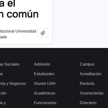
titucional Universidad
Añadir al portapapeles
tado
as Sociales
Admisión
Campus
ho
Estudiantes
Acreditación
mía y Negocios
Alumni UAH
Rectoría
ción
Académicos
Vicerrectorías
ía y
Funcionarios
Directorio