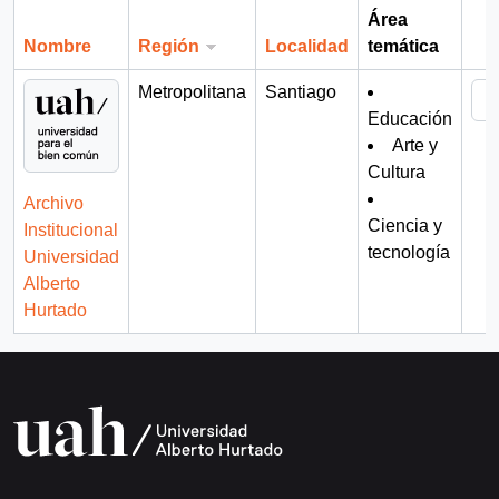
Área
Nombre
Región
Localidad
temática
Por
Metropolitana
Santiago
Educación
Arte y
Cultura
Archivo
Ciencia y
Institucional
tecnología
Universidad
Alberto
Hurtado