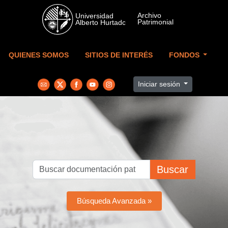
Skip to main content
QUIENES SOMOS
SITIOS DE INTERÉS
FONDOS
Iniciar sesión
Buscar
Búsqueda Avanzada »