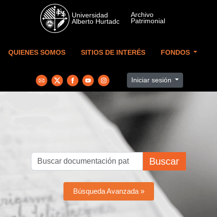
Skip to main content
QUIENES SOMOS
SITIOS DE INTERÉS
FONDOS
Iniciar sesión
Buscar
Búsqueda Avanzada »