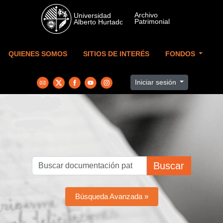
Skip to main content
QUIENES SOMOS
SITIOS DE INTERÉS
FONDOS
Iniciar sesión
Buscar
Búsqueda Avanzada »