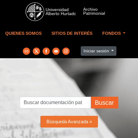
Skip to main content
QUIENES SOMOS
SITIOS DE INTERÉS
FONDOS
Iniciar sesión
Buscar
Búsqueda Avanzada »