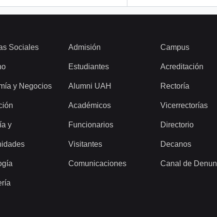
as Sociales
Admisión
Campus
ho
Estudiantes
Acreditación
mía y Negocios
Alumni UAH
Rectoría
ción
Académicos
Vicerrectorías
ía y
Funcionarios
Directorio
idades
Visitantes
Decanos
ogía
Comunicaciones
Canal de Denun
ería