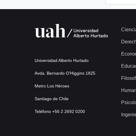
Cienci
Derec
Econo
Universidad Alberto Hurtado
Educa
Avda. Bernardo O’Higgins 1825
Filosof
Metro Los Héroes
Human
Santiago de Chile
Psicol
Teléfono +56 2 2692 0200
Ingeni