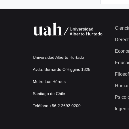
Cienci
Derec
Econo
Universidad Alberto Hurtado
Educa
Avda. Bernardo O’Higgins 1825
Filosof
Metro Los Héroes
Human
Santiago de Chile
Psicol
Teléfono +56 2 2692 0200
Ingeni