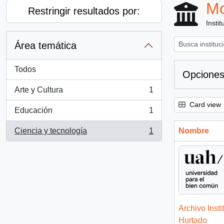
Mo
Restringir resultados por:
Instit
Área temática
Todos
Opciones
Arte y Cultura
1
, 1 resultados
Card view
Educación
1
, 1 resultados
Ciencia y tecnología
1
Nombre
, 1 resultados
Archivo Insti
Hurtado