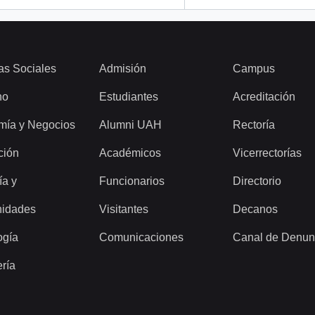
as Sociales
Admisión
Campus
ho
Estudiantes
Acreditación
mía y Negocios
Alumni UAH
Rectoría
ción
Académicos
Vicerrectorías
ía y
Funcionarios
Directorio
idades
Visitantes
Decanos
ogía
Comunicaciones
Canal de Denun
ería