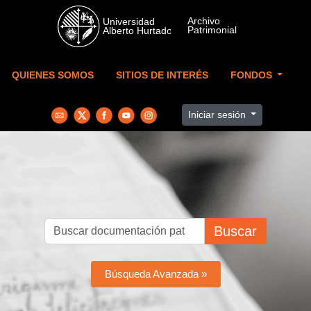
Skip to main content
QUIENES SOMOS
SITIOS DE INTERÉS
FONDOS
Iniciar sesión
Buscar
Búsqueda Avanzada »