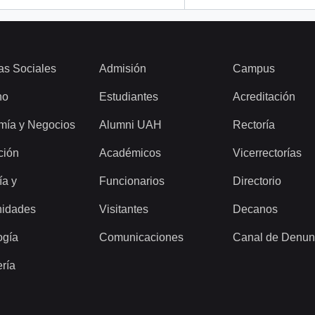
as Sociales
Admisión
Campus
ho
Estudiantes
Acreditación
mía y Negocios
Alumni UAH
Rectoría
ción
Académicos
Vicerrectorías
ía y
Funcionarios
Directorio
idades
Visitantes
Decanos
ogía
Comunicaciones
Canal de Denun
ería