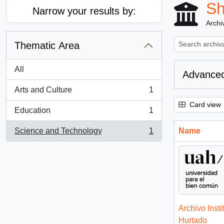
Sh
Narrow your results by:
Archiv
Thematic Area
All
Advanced
Arts and Culture
1
, 1 results
Card view
Education
1
, 1 results
Science and Technology
1
Name
, 1 results
Archivo Insti
Hurtado