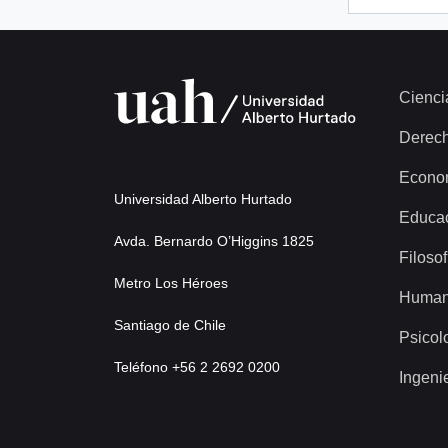
Cienci
Derec
Econo
Universidad Alberto Hurtado
Educa
Avda. Bernardo O’Higgins 1825
Filosof
Metro Los Héroes
Human
Santiago de Chile
Psicol
Teléfono +56 2 2692 0200
Ingeni