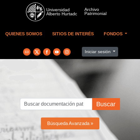
Skip to main content
QUIENES SOMOS
SITIOS DE INTERÉS
FONDOS
Iniciar sesión
Buscar
Búsqueda Avanzada »