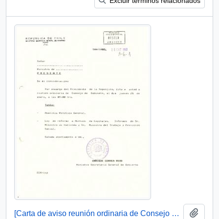
Excluir términos relacionados
Añadi
[Carta de aviso reunión ordinaria de Consejo de Gabinete y Acta de Consejo de Gabinete 28.01.93]