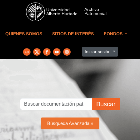
Skip to main content
QUIENES SOMOS
SITIOS DE INTERÉS
FONDOS
Iniciar sesión
Buscar
Búsqueda Avanzada »