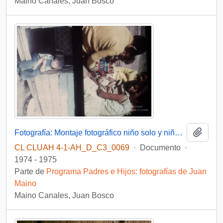
Maino Canales, Juan Bosco
Añadi
Fotografía: Montaje fotográfico niño solo y niños jugando
CL CLUAH 4-1-AH_D_C3_0069
·
Documento
·
1974 - 1975
Parte de
Programa Padres e Hijos: fotografías de Juan
Maino
Maino Canales, Juan Bosco