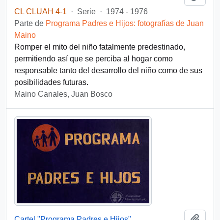
CL CLUAH 4-1
·
Serie
·
1974 - 1976
Parte de
Programa Padres e Hijos: fotografías de Juan
Maino
Romper el mito del niño fatalmente predestinado,
permitiendo así que se perciba al hogar como
responsable tanto del desarrollo del niño como de sus
posibilidades futuras.
Maino Canales, Juan Bosco
Añadi
Cartel "Programa Padres e Hijos"