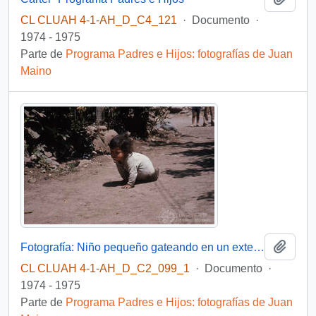
CL CLUAH 4-1-AH_D_C4_121
·
Documento
·
1974 - 1975
Parte de
Programa Padres e Hijos: fotografías de Juan
Maino
Añadi
Fotografía: Niño pequeño gateando en un exterior
CL CLUAH 4-1-AH_D_C2_099_1
·
Documento
·
1974 - 1975
Parte de
Programa Padres e Hijos: fotografías de Juan