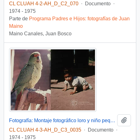
CL CLUAH 4-2-AH_D_C2_070
·
Documento
·
1974 - 1975
Parte de
Programa Padres e Hijos: fotografías de Juan
Maino
Maino Canales, Juan Bosco
Añadi
Fotografía: Montaje fotográfico loro y niño pequeño
CL CLUAH 4-3-AH_D_C3_0035
·
Documento
·
1974 - 1975