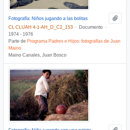
Añadi
Fotografía: Niños jugando a las bolitas
CL CLUAH 4-1-AH_D_C2_153
·
Documento
·
1974 - 1976
Parte de
Programa Padres e Hijos: fotografías de Juan
Maino
Maino Canales, Juan Bosco
Añadi