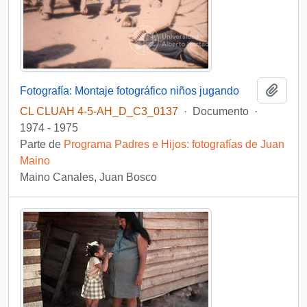
Añadi
Fotografía: Montaje fotográfico niños jugando
CL CLUAH 4-5-AH_D_C3_0137
·
Documento
·
1974 - 1975
Parte de
Programa Padres e Hijos: fotografías de Juan
Maino
Maino Canales, Juan Bosco