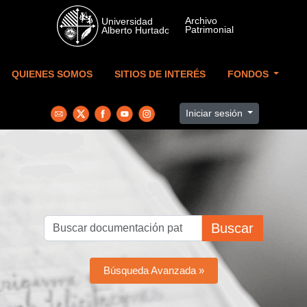
Skip to main content
QUIENES SOMOS
SITIOS DE INTERÉS
FONDOS
Iniciar sesión
Buscar
Búsqueda Avanzada »