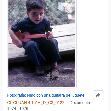
Añadi
Fotografía: Niño con una guitarra de juguete
CL CLUAH 4-1-AH_D_C3_0122
·
Documento
·
1974 - 1976