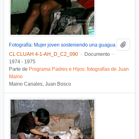
Añadi
Fotografía: Mujer joven sosteniendo una guagua
CL CLUAH 4-1-AH_D_C2_090
·
Documento
·
1974 - 1975
Parte de
Programa Padres e Hijos: fotografías de Juan
Maino
Maino Canales, Juan Bosco