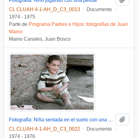
Fotografía: Niño jugando con una pelota
CL CLUAH 4-1-AH_D_C3_0013
·
Documento
·
1974 - 1975
Parte de
Programa Padres e Hijos: fotografías de Juan
Maino
Maino Canales, Juan Bosco
Añadi
Fotografía: Niña sentada en el suelo con una muñeca
CL CLUAH 4-1-AH_D_C3_0022
·
Documento
·
1974 - 1976