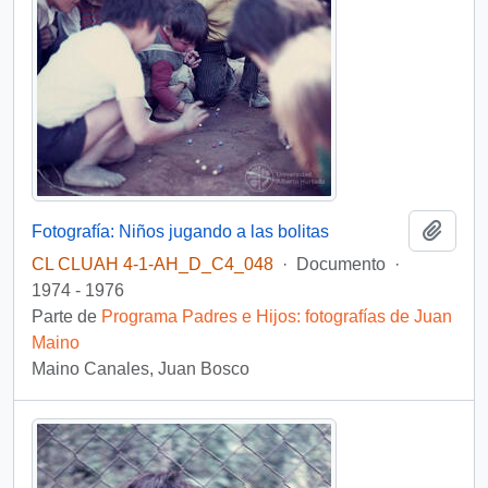
Añadi
Fotografía: Niños jugando a las bolitas
CL CLUAH 4-1-AH_D_C4_048
·
Documento
·
1974 - 1976
Parte de
Programa Padres e Hijos: fotografías de Juan
Maino
Maino Canales, Juan Bosco