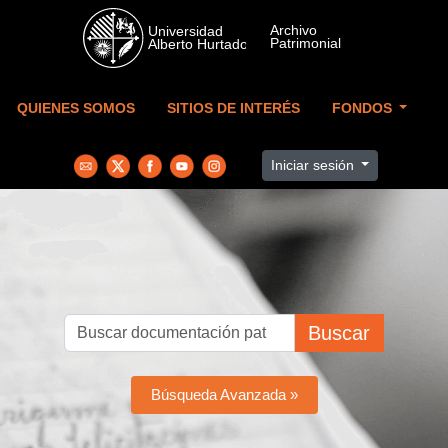
Skip to main content
QUIENES SOMOS
SITIOS DE INTERÉS
FONDOS
Iniciar sesión
Buscar
Búsqueda Avanzada »