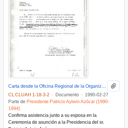
Añadi
Carta desde la Oficina Regional de la Organización Internacional del Trabajo OIT, del Director del Centro Interamericano de Administración del Trabajo, sr. Emilio Morgado Valenzuela, dirigida a la Sra. Amelia Huerta
CL CLUAH 1-18-3-2
·
Documento
·
1990-02-27
Parte de
Presidente Patricio Aylwin Azócar (1990-
1994)
Confirma asistencia junto a su esposa en la
Ceremonia de asunción a la Presidencia del sr.