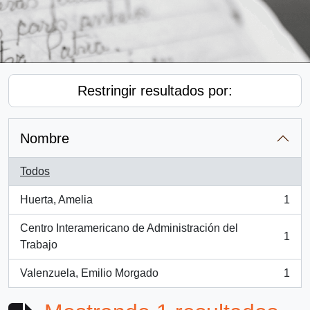
Restringir resultados por:
Nombre
Todos
Huerta, Amelia
1
, 1 resultados
Centro Interamericano de Administración del
1
, 1 resultados
Trabajo
Valenzuela, Emilio Morgado
1
, 1 resultados