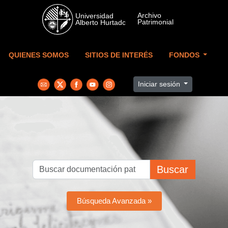
Skip to main content
QUIENES SOMOS
SITIOS DE INTERÉS
FONDOS
Iniciar sesión
Buscar
Búsqueda Avanzada »