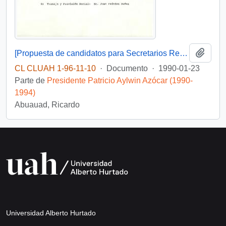
Añadi
[Propuesta de candidatos para Secretarios Regionales Ministeriales]
CL CLUAH 1-96-11-10
·
Documento
·
1990-01-23
Parte de
Presidente Patricio Aylwin Azócar (1990-
1994)
Abuauad, Ricardo
Universidad Alberto Hurtado