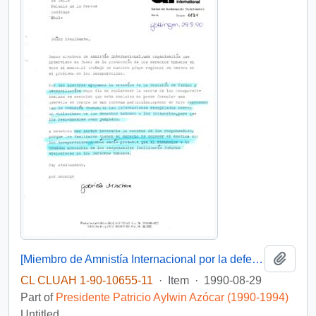
Add t
[Miembro de Amnistía Internacional por la defensa de los detenidos desaparecidos en Chile felicita por la creación de la Comisión de de Verdad y Reconciliación]
CL CLUAH 1-90-10655-11
·
Item
·
1990-08-29
Part of
Presidente Patricio Aylwin Azócar (1990-1994)
Untitled