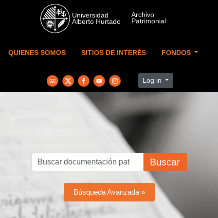
Skip to main content
QUIENES SOMOS
SITIOS DE INTERÉS
FONDOS
Log in
Buscar
Búsqueda Avanzada »