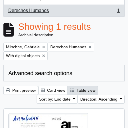
, 1 results
Derechos Humanos
1
, 1 results
Showing 1 results
Archival description
Remove filter:
Remove filter:
Milschhe, Gabriele
Derechos Humanos
Remove filter:
With digital objects
Advanced search options
Print preview
Card view
Table view
Sort by: End date
Direction: Ascending