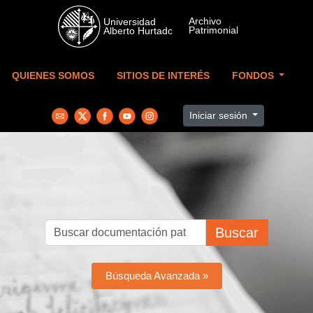
Skip to main content
QUIENES SOMOS
SITIOS DE INTERÉS
FONDOS
Iniciar sesión
Buscar
Búsqueda Avanzada »