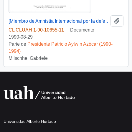
Añadi
[Miembro de Amnistía Internacional por la defensa de los detenidos desaparecidos en Chile felicita por la creación de la Comisión de de Verdad y Reconciliación]
CL CLUAH 1-90-10655-11
·
Documento
·
1990-08-29
Parte de
Presidente Patricio Aylwin Azócar (1990-
1994)
Milschhe, Gabriele
Universidad Alberto Hurtado