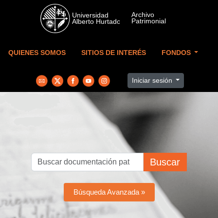
Skip to main content
QUIENES SOMOS
SITIOS DE INTERÉS
FONDOS
Iniciar sesión
Buscar
Búsqueda Avanzada »